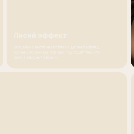
05
Яркий 
Для тех, кто 
результат и хо
времени на ма