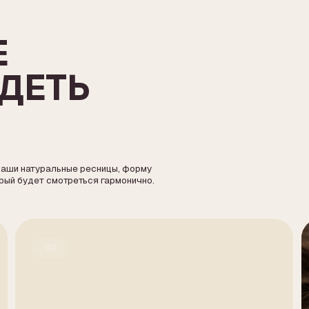
туральные ресницы, форму
ет смотреться гармонично.
02
03
Лисий эффект
Куколь
изуально вытягивает глаз и делает взгляд
Визуально рас
олее собранным. Хорошо подходит тем, кто
более заметны
юбит эффект стрелки.
мягкой вырази