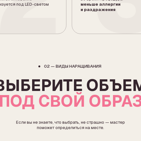
Если вы не знаете, что выбрать, не страшно — мастер
поможет определиться на месте.
ПОЛУТОРНЫЙ
1,5D
твенная ресница
На одну натуральную ресницу
дной натуральной.
крепится одна искусственная,
твенный вариант
на следующую — две, и так
ого, ухоженного
далее. Естественный, но уже
более выразительный взгляд.
Кому подойдет:
если хочется заметнее, чем
классика, но всё ещё мягко.
дет:
ращивания, офисного
льного эффекта.