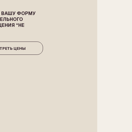
ОГО
“НЕ
ЦЕНЫ
HES