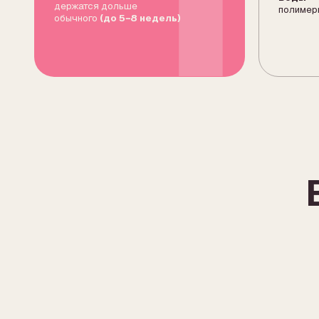
НЕПОЛНЫЙ
КЛАССИКА
0,5D
1D
Одна искусственная ресница
Одна искусс
крепится на каждую вторую
крепится к о
натуральную. Максимальная
Самый естес
естественность, аккуратное
для аккуратн
подчеркивание контура.
взгляда.
Кому подойдет:
Кому подой
для создания акцента на внешних
для первого на
уголках глаз.
образа, натура