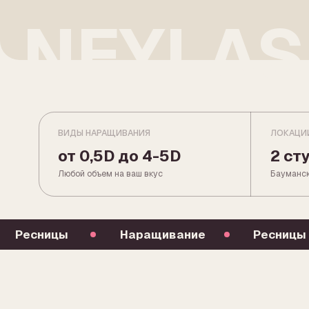
ВИДЫ НАРАЩИВАНИЯ
ЛОКАЦИИ
от 0,5D до 4-5D
2 студии
Любой объем на ваш вкус
Бауманская · Бел
Ресницы
Наращивание
Ресницы
01 — ЧТО МОЖНО СДЕЛАТЬ
НАРАЩИВАНИЕ
МОЖЕТ ВЫГЛЯД