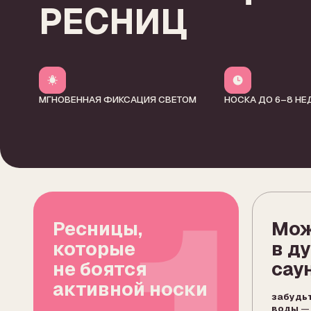
1
Ресницы,
Можно 
которые
в душ/
не боятся
сауну
активной носки
забудьте про 2
воды
— клей мг
держатся дольше
полимеризуется 
обычного
(до 5−8 недель)
ВЫ
П