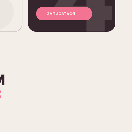
ДВОЙНОЙ
2D
На одну натуральную ресницу
крепится лёгкий пучок из двух
ресниц. Взгляд становится
еще выразительнее, но без
чрезмерной яркости.
Кому подойдет:
если хочется более выразительно,
но все еще натурально.