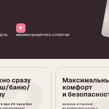
3
2
сразу
Максимальный
баню/
комфорт
и безопасность
4 часа без
минимум испарений
новенно
во время процедуры =
под LED-светом
меньше аллергии
и раздражения
02 — ВИДЫ НАРАЩИВАНИЯ
БЕРИТЕ ОБЪЕМ
ОД СВОЙ ОБРАЗ