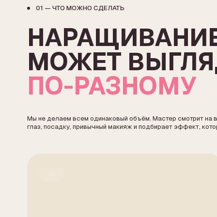
ПО-РАЗНОМУ
Мы не делаем всем одинаковый объём. Мастер смотрит на ваши на
глаз, посадку, привычный макияж и подбирает эффект, который буд
01
Натуральный эффект
Для тех, кто хочет выглядеть ухоженно без
В
яркого акцента на ресницы. Подходит для
б
первого наращивания.
л