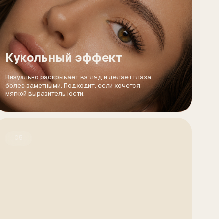
объём
любит заметный
чет меньше тратить
кияж.