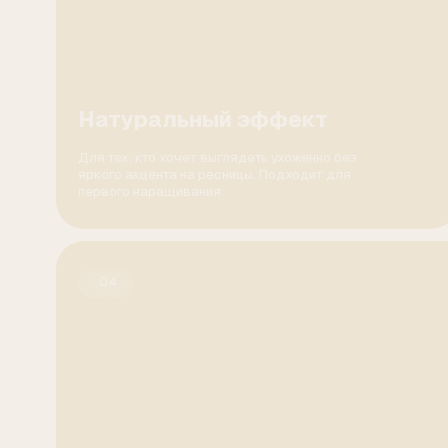
04
Мокрый эффект
Более модный и акцентный вариант,
где ресницы выглядят собранными
в лучики.